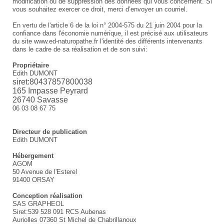
modification ou de suppression des données qui vous concernent. Si
vous souhaitez exercer ce droit, merci d’envoyer un courriel.
En vertu de l'article 6 de la loi n° 2004-575 du 21 juin 2004 pour la
confiance dans l'économie numérique, il est précisé aux utilisateurs
du site www.ed-naturopathe.fr l'identité des différents intervenants
dans le cadre de sa réalisation et de son suivi:
Propriétaire
Edith DUMONT
siret:80437857800038
165 Impasse Peyrard
26740 Savasse
06 03 08 67 75
Directeur de publication
Edith DUMONT
Hébergement
AGOM
50 Avenue de l'Esterel
91400 ORSAY
Conception réalisation
SAS GRAPHEOL
Siret:539 528 091 RCS Aubenas
Auriolles 07360 St Michel de Chabrillanoux